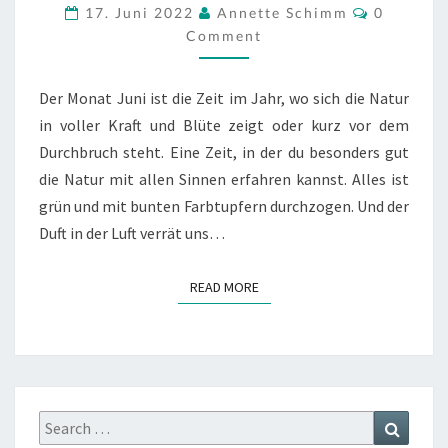
Comment
17. Juni 2022
Annette Schimm
0
–
Comment
DER
HOLUNDER
(SAMBUCUS
Der Monat Juni ist die Zeit im Jahr, wo sich die Natur
NIGRA)
in voller Kraft und Blüte zeigt oder kurz vor dem
Durchbruch steht. Eine Zeit, in der du besonders gut
die Natur mit allen Sinnen erfahren kannst. Alles ist
grün und mit bunten Farbtupfern durchzogen. Und der
Duft in der Luft verrät uns…
READ MORE
READ MORE
Search
Search
for: