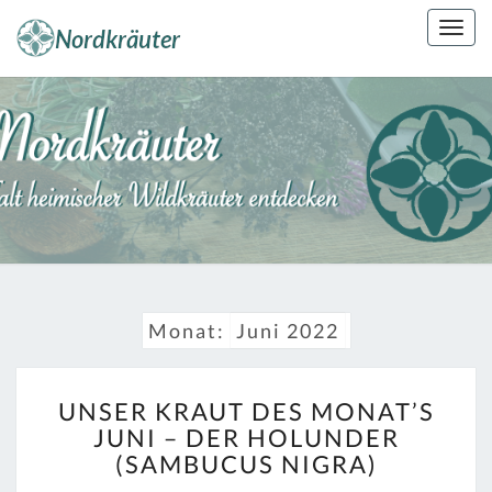
Skip
Togg
to
navig
content
NORDKRÄUT
Kräuterkunde
Erleben
Monat:
Juni 2022
UNSER
UNSER KRAUT DES MONAT’S
KRAUT
JUNI – DER HOLUNDER
DES
(SAMBUCUS NIGRA)
MONAT’S
JUNI