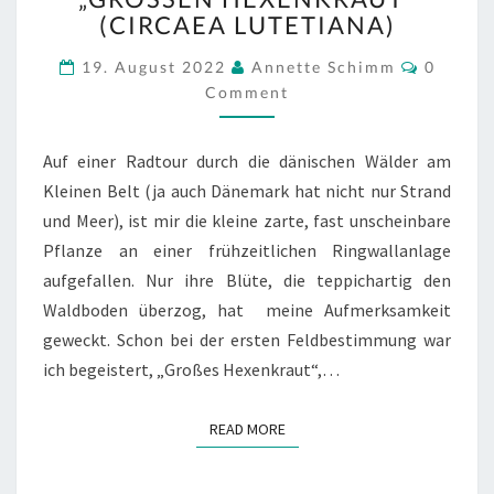
ERKUNDUNGSTOUR
CIRCAEA LUTETIANA)
VOM
Commen
„GROSSEN H
19. August 2022
Annette Schimm
0
EXENKRAUT“ (
Comment
CIRCAEA L
UTETIANA)
Auf einer Radtour durch die dänischen Wälder am
Kleinen Belt (ja auch Dänemark hat nicht nur Strand
und Meer), ist mir die kleine zarte, fast unscheinbare
Pflanze an einer frühzeitlichen Ringwallanlage
aufgefallen. Nur ihre Blüte, die teppichartig den
Waldboden überzog, hat meine Aufmerksamkeit
geweckt. Schon bei der ersten Feldbestimmung war
ich begeistert, „Großes Hexenkraut“,…
READ MORE
READ MORE