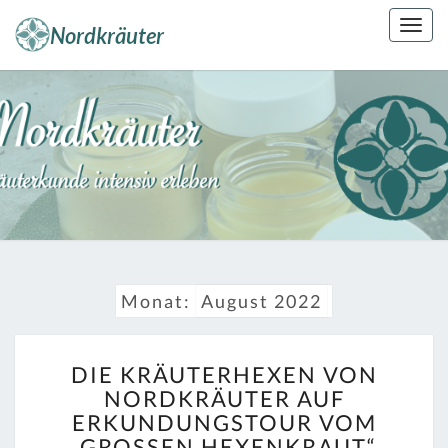
Skip
Togg
to
navig
content
NORDKRÄUT
Kräuterkunde
Erleben
Monat:
August 2022
DIE
DIE KRÄUTERHEXEN VON
KRÄUTERHEXEN
NORDKRÄUTER AUF
VON
ERKUNDUNGSTOUR VOM
NORDKRÄUTER
AUF
„GROSSEN HEXENKRAUT“ (