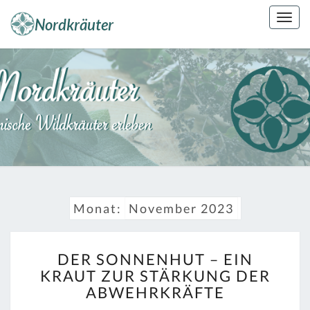
Skip
Togg
to
navig
content
NORDKRÄUT
Kräuterkunde
Erleben
Monat:
November 2023
DER
DER SONNENHUT – EIN
SONNENHUT
KRAUT ZUR STÄRKUNG DER
–
ABWEHRKRÄFTE
EIN
KRAUT