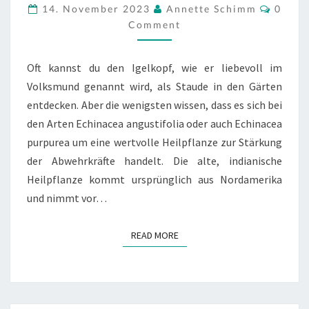
Comm
14. November 2023
Annette Schimm
0
ZUR
Comment
STÄRKUNG
DER
ABWEHRKRÄFTE
Oft kannst du den Igelkopf, wie er liebevoll im
Volksmund genannt wird, als Staude in den Gärten
entdecken. Aber die wenigsten wissen, dass es sich bei
den Arten Echinacea angustifolia oder auch Echinacea
purpurea um eine wertvolle Heilpflanze zur Stärkung
der Abwehrkräfte handelt. Die alte, indianische
Heilpflanze kommt ursprünglich aus Nordamerika
und nimmt vor…
READ MORE
READ MORE