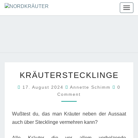
Skip
Togg
to
navig
content
NORDKRÄUT
Kräuterkunde
Erleben
KRÄUTERSTECKLINGE
KRÄUTERSTECKLINGE
Commen
17. August 2024
Annette Schimm
0
Comment
Wußtest du, das man Kräuter neben der Aussaat
auch über Stecklinge vermehren kann?
Alle Kräuter die vor allem verholzende