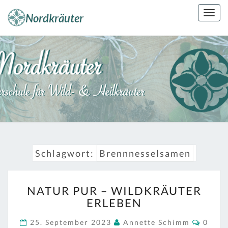
Skip
Togg
to
navig
content
NORDKRÄUT
Kräuterkunde
Erleben
Schlagwort:
Brennnesselsamen
NATUR
NATUR PUR – WILDKRÄUTER
PUR
ERLEBEN
–
WILDKRÄUTER
Comm
25. September 2023
Annette Schimm
0
ERLEBEN