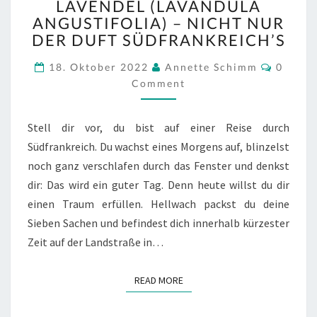
LAVENDEL (LAVANDULA
(LAVANDULA
ANGUSTIFOLIA) – NICHT NUR
ANGUSTIFOLIA)
DER DUFT SÜDFRANKREICH’S
–
NICHT
Comme
18. Oktober 2022
Annette Schimm
0
NUR
Comment
DER
DUFT
SÜDFRANKREICH’S
Stell dir vor, du bist auf einer Reise durch
Südfrankreich. Du wachst eines Morgens auf, blinzelst
noch ganz verschlafen durch das Fenster und denkst
dir: Das wird ein guter Tag. Denn heute willst du dir
einen Traum erfüllen. Hellwach packst du deine
Sieben Sachen und befindest dich innerhalb kürzester
Zeit auf der Landstraße in…
READ MORE
READ MORE