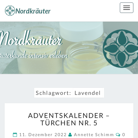
Skip
Togg
to
navig
content
NORDKRÄUT
Kräuterkunde
Erleben
Schlagwort:
Lavendel
ADVENTSKALENDER
ADVENTSKALENDER –
–
TÜRCHEN NR. 5
TÜRCHEN
NR.
Comme
11. Dezember 2022
Annette Schimm
0
5