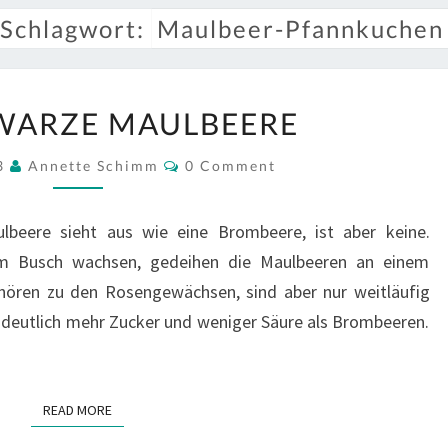
Schlagwort:
Maulbeer-Pfannkuchen
DIE
WARZE MAULBEERE
SCHWARZE
MAULBEERE
Comments
23
Annette Schimm
0 Comment
beere sieht aus wie eine Brombeere, ist aber keine.
m Busch wachsen, gedeihen die Maulbeeren an einem
hören zu den Rosengewächsen, sind aber nur weitläufig
 deutlich mehr Zucker und weniger Säure als Brombeeren.
READ MORE
READ MORE