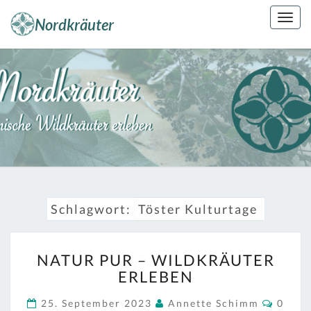
Skip
Togg
to
navig
content
NORDKRÄUT
Kräuterkunde
Erleben
Schlagwort:
Töster Kulturtage
NATUR
NATUR PUR – WILDKRÄUTER
PUR
ERLEBEN
–
WILDKRÄUTER
Comm
25. September 2023
Annette Schimm
0
ERLEBEN