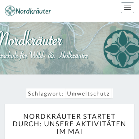
Skip
Togg
to
navig
content
NORDKRÄUT
Kräuterkunde
Erleben
Schlagwort:
Umweltschutz
NORDKRÄUTER
NORDKRÄUTER STARTET
STARTET
DURCH: UNSERE AKTIVITÄTEN
DURCH:
IM MAI
UNSERE
AKTIVITÄTEN