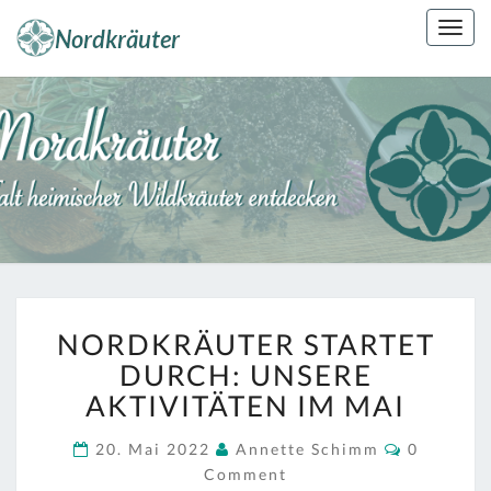
Skip
Togg
to
navig
content
NORDKRÄUT
Kräuterkunde
Erleben
NORDKRÄUTER
NORDKRÄUTER STARTET
STARTET
DURCH:
DURCH: UNSERE
UNSERE
AKTIVITÄTEN IM MAI
AKTIVITÄTEN
IM
Comment
20. Mai 2022
Annette Schimm
0
MAI
Comment