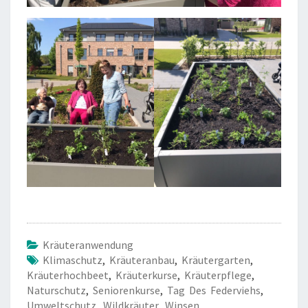
Kräuteranwendung
Klimaschutz
,
Kräuteranbau
,
Kräutergarten
,
Kräuterhochbeet
,
Kräuterkurse
,
Kräuterpflege
,
Naturschutz
,
Seniorenkurse
,
Tag Des Federviehs
,
Umweltschutz
,
Wildkräuter
,
Winsen