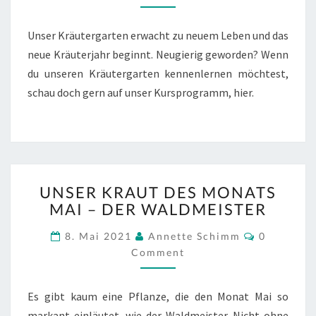
Unser Kräutergarten erwacht zu neuem Leben und das
neue Kräuterjahr beginnt. Neugierig geworden? Wenn
du unseren Kräutergarten kennenlernen möchtest,
schau doch gern auf unser Kursprogramm, hier.
UNSER
UNSER KRAUT DES MONATS
KRAUT
MAI – DER WALDMEISTER
DES
MONATS
Comment
8. Mai 2021
Annette Schimm
0
MAI
Comment
–
DER
WALDMEISTER
Es gibt kaum eine Pflanze, die den Monat Mai so
markant einläutet, wie der Waldmeister. Nicht ohne