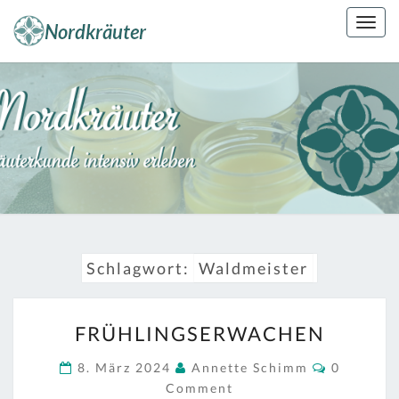
Skip
Togg
to
navig
content
NORDKRÄUT
Kräuterkunde
Erleben
Schlagwort:
Waldmeister
FRÜHLINGSERWACHEN
FRÜHLINGSERWACHEN
Comment
8. März 2024
Annette Schimm
0
Comment