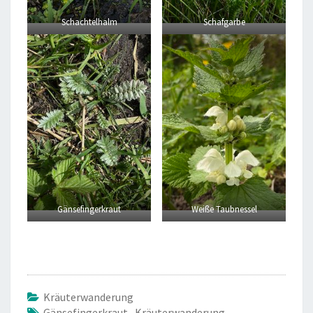
Schachtelhalm
Schafgarbe
Gänsefingerkraut
Weiße Taubnessel
Kräuterwanderung
Gänsefingerkraut
,
Kräuterwanderung
,