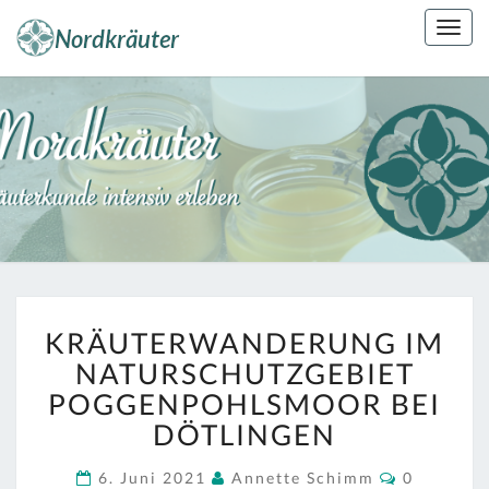
Skip
Togg
to
navig
content
NORDKRÄUT
Kräuterkunde
Erleben
KRÄUTERWANDERUNG
KRÄUTERWANDERUNG IM
IM
NATURSCHUTZGEBIET
NATURSCHUTZGEBIET
POGGENPOHLSMOOR
POGGENPOHLSMOOR BEI
BEI
DÖTLINGEN
DÖTLINGEN
Comment
6. Juni 2021
Annette Schimm
0