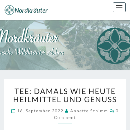
Skip
Togg
to
navig
content
NORDKRÄUT
Kräuterkunde
Erleben
TEE:
TEE: DAMALS WIE HEUTE
DAMALS
WIE
HEILMITTEL UND GENUSS
HEUTE
HEILMITTEL
Comm
16. September 2022
Annette Schimm
0
UND
Comment
GENUSS