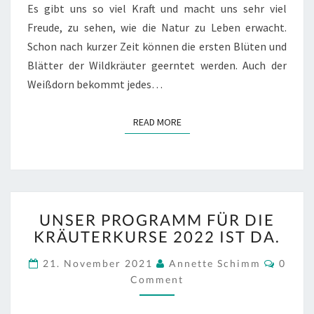
Es gibt uns so viel Kraft und macht uns sehr viel
Freude, zu sehen, wie die Natur zu Leben erwacht.
Schon nach kurzer Zeit können die ersten Blüten und
Blätter der Wildkräuter geerntet werden. Auch der
Weißdorn bekommt jedes…
READ MORE
READ MORE
UNSER
UNSER PROGRAMM FÜR DIE
PROGRAMM
KRÄUTERKURSE 2022 IST DA.
FÜR
DIE
Comm
21. November 2021
Annette Schimm
0
KRÄUTERKURSE
Comment
2022
IST
DA.