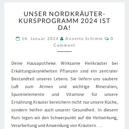
UNSER
UNSER NORDKRÄUTER-
NORDKRÄUTER-
KURSPROGRAMM 2024 IST
KURSPROGRAMM
DA!
2024
IST
Commen
14. Januar 2024
Annette Schimm
0
DA!
Comment
Deine Hausapotheke: Wirksame Heilkräuter bei
Erkältungskrankheiten Pflanzen sind ein zentraler
Bestandteil unseres Lebens. Sie liefern uns saubere
Luft zum Atmen und wichtige Mineralien,
Spurenelemente und Vitamine für unsere
Ernährung.Kräuter bereichern nicht nur unsere Küche,
sondern helfen auch unserer Gesundheit. In diesem
Kurs legen wir den Schwerpunkt auf die Heilwirkung,
Verarbeitung und Anwendung von Kräutern….