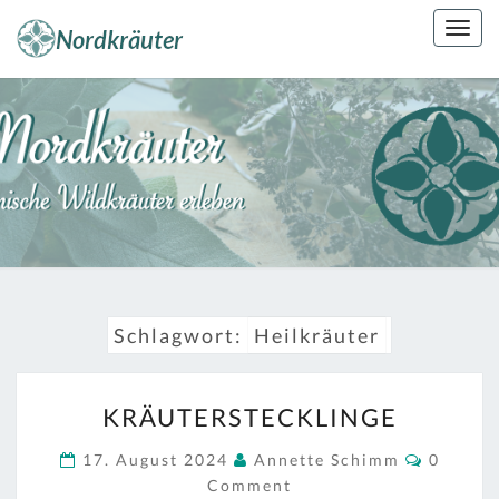
Skip
Togg
to
navig
content
NORDKRÄUT
Kräuterkunde
Erleben
Schlagwort:
Heilkräuter
KRÄUTERSTECKLINGE
KRÄUTERSTECKLINGE
Commen
17. August 2024
Annette Schimm
0
Comment