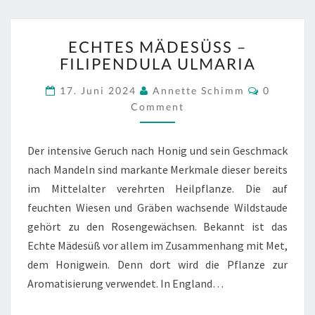
ECHTES
ECHTES MÄDESÜSS – F
MÄDESÜSS –
ILIPENDULA ULMARIA
F
ILIPENDULA U
Comment
17. Juni 2024
Annette Schimm
0
LMARIA
Comment
Der intensive Geruch nach Honig und sein Geschmack
nach Mandeln sind markante Merkmale dieser bereits
im Mittelalter verehrten Heilpflanze. Die auf
feuchten Wiesen und Gräben wachsende Wildstaude
gehört zu den Rosengewächsen. Bekannt ist das
Echte Mädesüß vor allem im Zusammenhang mit Met,
dem Honigwein. Denn dort wird die Pflanze zur
Aromatisierung verwendet. In England…