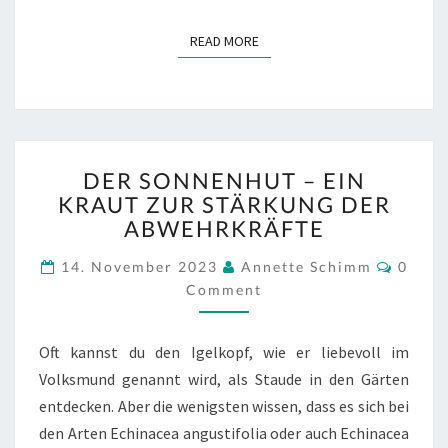
READ MORE
READ MORE
DER
DER SONNENHUT – EIN
SONNENHUT
KRAUT ZUR STÄRKUNG DER
–
ABWEHRKRÄFTE
EIN
KRAUT
Comm
14. November 2023
Annette Schimm
0
ZUR
Comment
STÄRKUNG
DER
ABWEHRKRÄFTE
Oft kannst du den Igelkopf, wie er liebevoll im
Volksmund genannt wird, als Staude in den Gärten
entdecken. Aber die wenigsten wissen, dass es sich bei
den Arten Echinacea angustifolia oder auch Echinacea