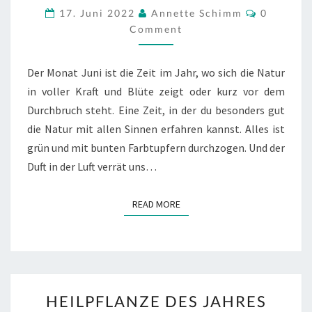
Comment
17. Juni 2022
Annette Schimm
0
–
Comment
DER
HOLUNDER
(SAMBUCUS
Der Monat Juni ist die Zeit im Jahr, wo sich die Natur
NIGRA)
in voller Kraft und Blüte zeigt oder kurz vor dem
Durchbruch steht. Eine Zeit, in der du besonders gut
die Natur mit allen Sinnen erfahren kannst. Alles ist
grün und mit bunten Farbtupfern durchzogen. Und der
Duft in der Luft verrät uns…
READ MORE
READ MORE
HEILPFLANZE
HEILPFLANZE DES JAHRES
DES