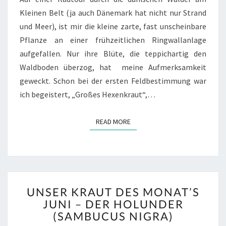
Kleinen Belt (ja auch Dänemark hat nicht nur Strand
und Meer), ist mir die kleine zarte, fast unscheinbare
Pflanze an einer frühzeitlichen Ringwallanlage
aufgefallen. Nur ihre Blüte, die teppichartig den
Waldboden überzog, hat meine Aufmerksamkeit
geweckt. Schon bei der ersten Feldbestimmung war
ich begeistert, „Großes Hexenkraut“,…
READ MORE
READ MORE
UNSER
UNSER KRAUT DES MONAT’S
KRAUT
JUNI – DER HOLUNDER
DES
(SAMBUCUS NIGRA)
MONAT’S
JUNI