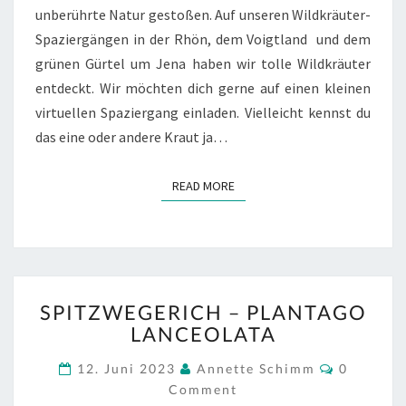
unberührte Natur gestoßen. Auf unseren Wildkräuter-
Spaziergängen in der Rhön, dem Voigtland und dem
grünen Gürtel um Jena haben wir tolle Wildkräuter
entdeckt. Wir möchten dich gerne auf einen kleinen
virtuellen Spaziergang einladen. Vielleicht kennst du
das eine oder andere Kraut ja…
READ MORE
READ MORE
SPITZWEGERICH
SPITZWEGERICH – PLANTAGO
–
LANCEOLATA
PLANTAGO
LANCEOLATA
Comment
12. Juni 2023
Annette Schimm
0
Comment