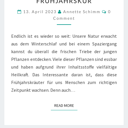
FRÜHJAHRSKUR
FÜR
DEINE
Commen
13. April 2023
Annette Schimm
0
FRÜHJAHRSKUR
Comment
Endlich ist es wieder so weit: Unsere Natur erwacht
aus dem Winterschlaf und bei einem Spaziergang
kannst du überall die frischen Triebe der jungen
Pflanzen entdecken. Viele dieser Pflanzen sind essbar
und haben aufgrund ihrer Inhaltsstoffe vielfältige
Heilkraft. Das Interessante daran ist, dass diese
Frühjahrskräuter für uns Menschen zum richtigen
Zeitpunkt wachsen. Denn auch…
READ MORE
READ MORE