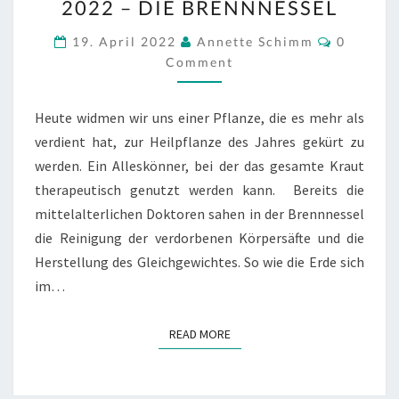
2022 – DIE BRENNNESSEL
JAHRES
2022
Commen
19. April 2022
Annette Schimm
0
–
Comment
DIE
BRENNNESSEL
Heute widmen wir uns einer Pflanze, die es mehr als
verdient hat, zur Heilpflanze des Jahres gekürt zu
werden. Ein Alleskönner, bei der das gesamte Kraut
therapeutisch genutzt werden kann. Bereits die
mittelalterlichen Doktoren sahen in der Brennnessel
die Reinigung der verdorbenen Körpersäfte und die
Herstellung des Gleichgewichtes. So wie die Erde sich
im…
READ MORE
READ MORE