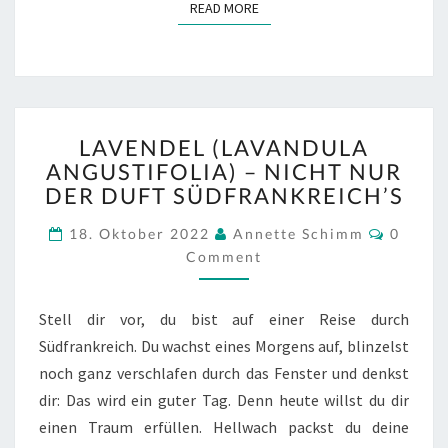
READ MORE
READ MORE
LAVENDEL
LAVENDEL (LAVANDULA
(LAVANDULA
ANGUSTIFOLIA) – NICHT NUR
ANGUSTIFOLIA)
DER DUFT SÜDFRANKREICH’S
–
NICHT
Comme
18. Oktober 2022
Annette Schimm
0
NUR
Comment
DER
DUFT
SÜDFRANKREICH’S
Stell dir vor, du bist auf einer Reise durch
Südfrankreich. Du wachst eines Morgens auf, blinzelst
noch ganz verschlafen durch das Fenster und denkst
dir: Das wird ein guter Tag. Denn heute willst du dir
einen Traum erfüllen. Hellwach packst du deine