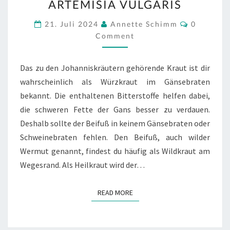
RTEMISIA VULGARIS
A
RTEMISIA V
Comment
21. Juli 2024
Annette Schimm
0
ULGARIS
Comment
Das zu den Johanniskräutern gehörende Kraut ist dir
wahrscheinlich als Würzkraut im Gänsebraten
bekannt. Die enthaltenen Bitterstoffe helfen dabei,
die schweren Fette der Gans besser zu verdauen.
Deshalb sollte der Beifuß in keinem Gänsebraten oder
Schweinebraten fehlen. Den Beifuß, auch wilder
Wermut genannt, findest du häufig als Wildkraut am
Wegesrand. Als Heilkraut wird der…
READ MORE
READ MORE