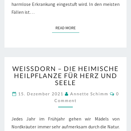
harmlose Erkrankung eingestuft wird. In den meisten
Fällen ist…
READ MORE
READ MORE
WEISSDORN –
WEISSDORN – DIE HEIMISCHE H
D
EILPFLANZE FÜR HERZ UND S
IE H
EELE
EIMISCHE H
EILPFLANZE F
Comme
15. Dezember 2021
Annette Schimm
0
ÜR H
Comment
ERZ U
ND S
EELE
Jedes Jahr im Frühjahr gehen wir Mädels von
Nordkräuter immer sehr aufmerksam durch die Natur.