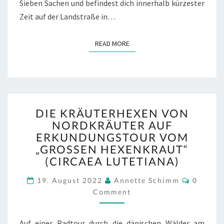
Sieben Sachen und befindest dich innerhalb kürzester
Zeit auf der Landstraße in…
READ MORE
READ MORE
DIE
DIE KRÄUTERHEXEN VON
KRÄUTERHEXEN
NORDKRÄUTER AUF
VON
ERKUNDUNGSTOUR VOM
NORDKRÄUTER
AUF
„GROSSEN HEXENKRAUT“ (
ERKUNDUNGSTOUR
CIRCAEA LUTETIANA)
VOM
Commen
„GROSSEN H
19. August 2022
Annette Schimm
0
EXENKRAUT“ (
Comment
CIRCAEA L
UTETIANA)
Auf einer Radtour durch die dänischen Wälder am