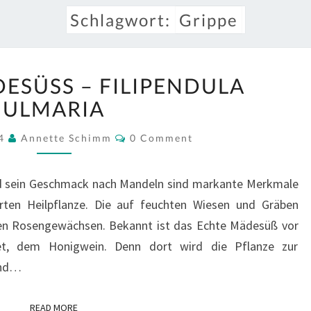
Schlagwort:
Grippe
ECHTES
SÜSS – FILIPENDULA U
MÄDESÜSS –
F
LMARIA
ILIPENDULA U
Comments
LMARIA
24
Annette Schimm
0 Comment
nd sein Geschmack nach Mandeln sind markante Merkmale
ehrten Heilpflanze. Die auf feuchten Wiesen und Gräben
en Rosengewächsen. Bekannt ist das Echte Mädesüß vor
, dem Honigwein. Denn dort wird die Pflanze zur
and…
READ MORE
READ MORE