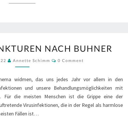
ANTIVIRALE
INKTUREN NACH BUHNER
TINKTUREN
NACH
Comments
022
Annette Schimm
0 Comment
BUHNER
hema widmen, das uns jedes Jahr vor allem in den
infektionen und unsere Behandlungsmöglichkeiten mit
en. Für die meisten Menschen ist die Grippe eine der
ftretende Virusinfektionen, die in der Regel als harmlose
eisten Fällen ist…