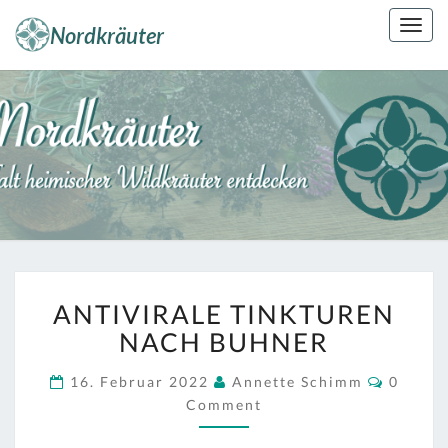
Skip
Togg
to
navig
content
NORDKRÄUT
Kräuterkunde
Erleben
ANTIVIRALE
ANTIVIRALE TINKTUREN
TINKTUREN
NACH
NACH BUHNER
BUHNER
Comme
16. Februar 2022
Annette Schimm
0
Comment