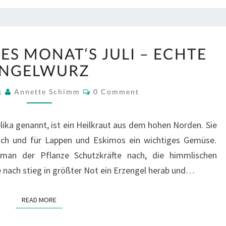
UNSER
ES MONAT‘S JULI – ECHTE
KRAUT
DES
NGELWURZ
MONAT‘S
Comments
JULI
21
Annette Schimm
0 Comment
–
ECHTE
ika genannt, ist ein Heilkraut aus dem hohen Norden. Sie
ENGELWURZ
isch und für Lappen und Eskimos ein wichtiges Gemüse.
 man der Pflanze Schutzkräfte nach, die himmlischen
 nach stieg in größter Not ein Erzengel herab und…
READ MORE
READ MORE