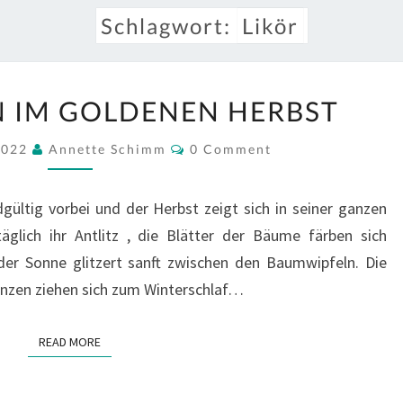
Schlagwort:
Likör
WILLKOMMEN
 IM GOLDENEN HERBST
IM
GOLDENEN
Comments
2022
Annette Schimm
0 Comment
HERBST
ültig vorbei und der Herbst zeigt sich in seiner ganzen
äglich ihr Antlitz , die Blätter der Bäume färben sich
der Sonne glitzert sanft zwischen den Baumwipfeln. Die
anzen ziehen sich zum Winterschlaf…
READ MORE
READ MORE