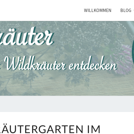
WILLKOMMEN
BLOG
NORD
Kräuterkunde
Erleben
UNSER
RÄUTERGARTEN IM
KRÄUTERGARTEN