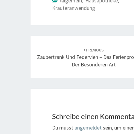
Allgemein
,
Hausapotheke
,
Kräuteranwendung
Post
navigation
PREVIOUS
Zaubertrank Und Federvieh – Das Ferienp
Der Besonderen Art
Schreibe einen Komment
Du musst
angemeldet
sein, um ein