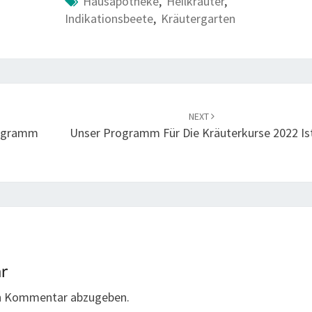
Hausapotheke
,
Heilkräuter
,
Indikationsbeete
,
Kräutergarten
NEXT
rogramm
Unser Programm Für Die Kräuterkurse 2022 Ist
ar
en Kommentar abzugeben.